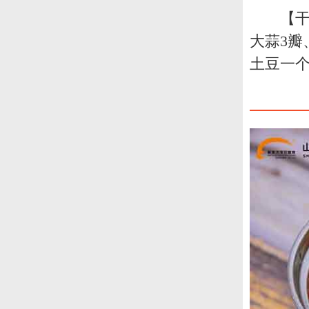
【干
大蒜3瓣
土豆一个