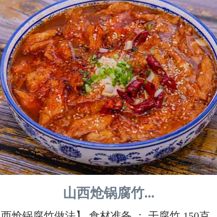
山西炝锅腐竹...
西炝锅腐竹做法】 食材准备 ： 干腐竹 150克