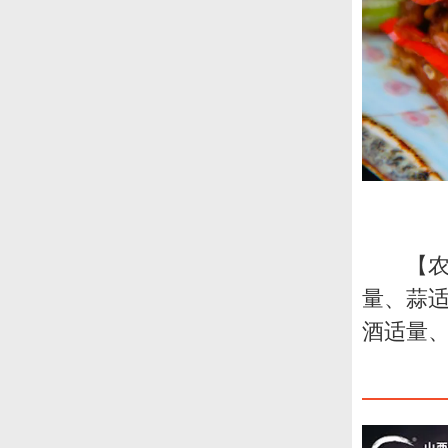
【农
量、蒜
酒适量