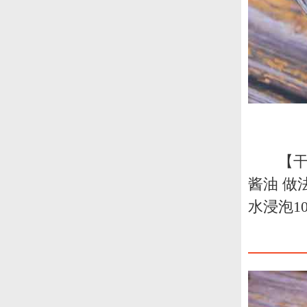
【干
酱油 做
水浸泡1