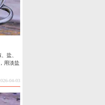
椒、盐、
朵，用淡盐
6-04-03