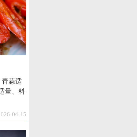
、青蒜适
适量、料
6-04-15