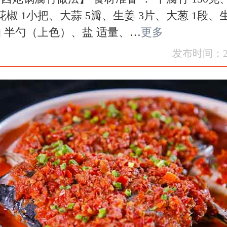
花椒 1小把、大蒜 5瓣、生姜 3片、大葱 1段、生
 半勺（上色）、盐 适量、…
更多
发布时间：202