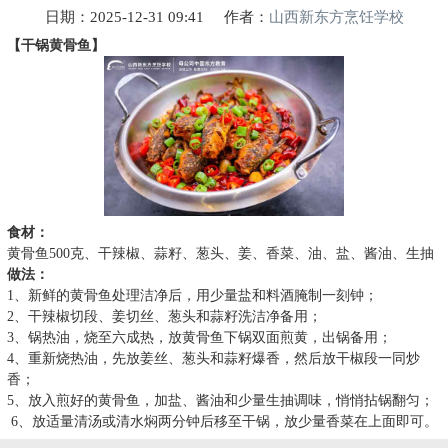
日期：2025-12-31 09:41 作者：
山西新东方烹饪学校
【干锅黄骨鱼】
食材：
黄骨鱼500克、干辣椒、蒜籽、葱头、姜、香菜、油、盐、酱油、生抽
做法：
1、新鲜的黄骨鱼处理洁净后，用少量盐和料酒腌制一刻钟；
2、干辣椒切段、姜切丝、葱头和蒜籽洗洁净备用；
3、锅热油，烧至六成热，放黄骨鱼下锅双面煎黄，出锅备用；
4、重新烧热油，先放姜丝、葱头和蒜籽爆香，然后放干椒段一同炒
香；
5、放入煎好的黄骨鱼，加盐、酱油和少量生抽调味，悄悄拈锅翻匀；
6、放适量清汤或清水焖两分钟后移至干锅，放少量香菜在上面即可。